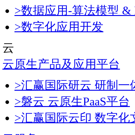
>数据应用-算法模型 & 
>数字化应用开发
云
云原生产品及应用平台
>汇赢国际研云 研制
>磐云 云原生PaaS平台
>汇赢国际云印 数字化