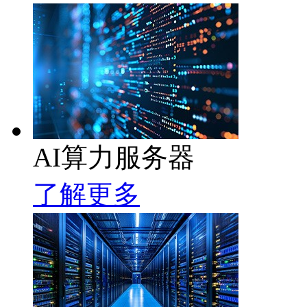
AI算力服务器
了解更多