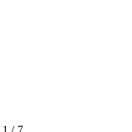
1
/
7