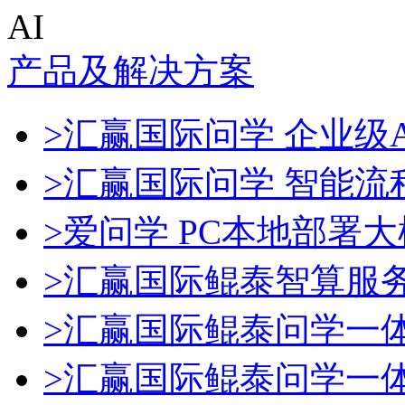
AI
产品及解决方案
>汇赢国际问学 企业级A
>汇赢国际问学 智能流
>爱问学 PC本地部署
>汇赢国际鲲泰智算服
>汇赢国际鲲泰问学一
>汇赢国际鲲泰问学一体机