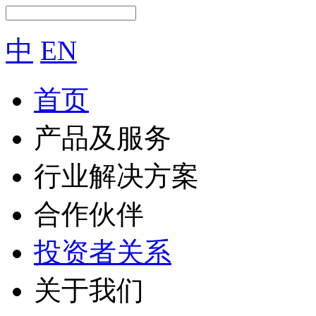
中
EN
首页
产品及服务
行业解决方案
合作伙伴
投资者关系
关于我们