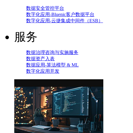
数据安全管控平台
数字化应用-Bluenic客户数据平台
数字化应用-云捷集成中间件（ESB）
服务
数据治理咨询与实施服务
数据资产入表
数据应用-算法模型 & ML
数字化应用开发