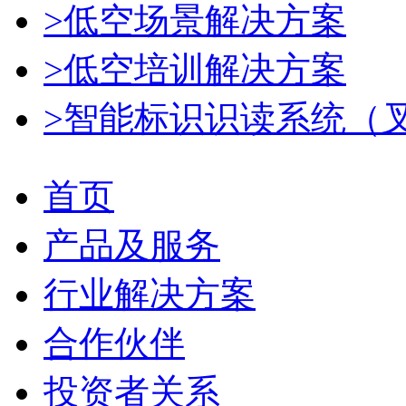
>低空场景解决方案
>低空培训解决方案
>智能标识识读系统（
首页
产品及服务
行业解决方案
合作伙伴
投资者关系