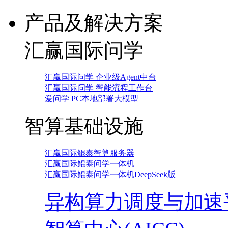
产品及解决方案
汇赢国际问学
汇赢国际问学 企业级Agent中台
汇赢国际问学 智能流程工作台
爱问学 PC本地部署大模型
智算基础设施
汇赢国际鲲泰智算服务器
汇赢国际鲲泰问学一体机
汇赢国际鲲泰问学一体机DeepSeek版
异构算力调度与加速