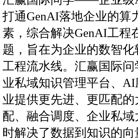
打通GenAI落地企业的算力
素，综合解决GenAI工程在
题，旨在为企业的数智
工程流水线。汇赢国际问学
业私域知识管理平台、A
业提供更先进、更匹配的
配、融合调度、企业
时解决了数据到知识的向